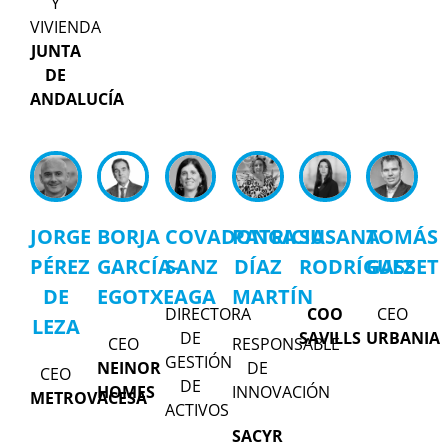
Y
VIVIENDA
JUNTA
DE
ANDALUCÍA
JORGE
BORJA
COVADONGA
PATRICIA
SUSANA
TOMÁS
PÉREZ
GARCÍA-
SANZ
DÍAZ
RODRÍGUEZ
GASSET
DE
EGOTXEAGA
MARTÍN
DIRECTORA
COO
CEO
LEZA
DE
SAVILLS
URBANIA
CEO
RESPONSABLE
GESTIÓN
NEINOR
DE
CEO
DE
HOMES
INNOVACIÓN
METROVACESA
ACTIVOS
SACYR