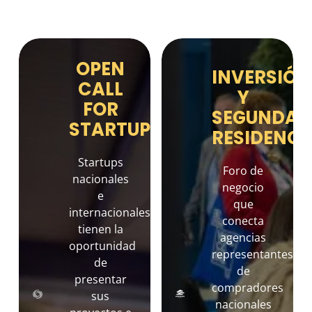
OPEN
INVERSIÓN
CALL
Y
FOR
SEGUNDA
STARTUPS
RESIDENCI
Startups
Foro de
nacionales
negocio
e
que
internacionales
conecta
tienen la
agencias
oportunidad
representantes
de
de
presentar
compradores
sus
nacionales