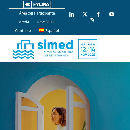
Saltar
al
Área del Participante
LinkedIn
X
Facebook
YouTub
contenido
Instagram
Media
Newsletter
Contacto
Español