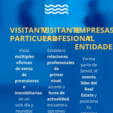
VISITANTE
VISITANTE
EMPRESA
PARTICULAR
PROFESIONAL
Y
ENTIDADE
Visita
Establece
múltiples
relaciones
Forma
oficinas
profesionales
parte de
de venta
de
Simed, el
de
primer
evento
promotoras
nivel
,
líder del
e
accede a
Real
inmobiliarias
.
foros de
Estate
y
en un
actualidad
,
posiciona
solo día y
encuentra
tu
reunidas
opciones