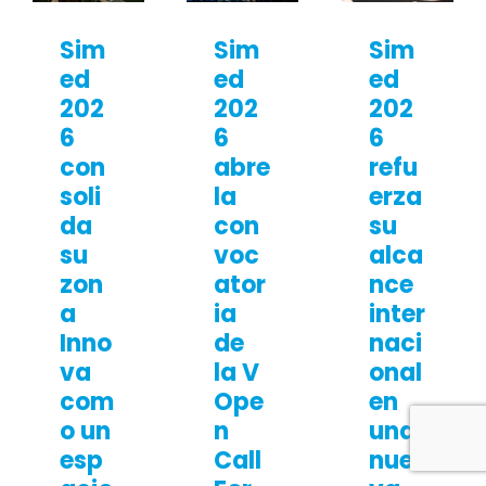
Sim
Sim
Sim
ed
ed
ed
202
202
202
6
6
6
con
abre
refu
soli
la
erza
da
con
su
su
voc
alca
zon
ator
nce
a
ia
inter
Inno
de
naci
va
la V
onal
com
Ope
en
o un
n
una
esp
Call
nue