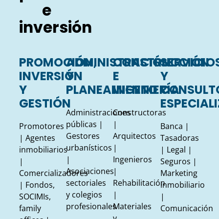
e
inversión
PROMOCIÓN,
ADMINISTRACIÓN
CONSTRUCCIÓN
SERVICIO
INVERSIÓN
Y
E
Y
Y
PLANEAMIENTO
INGENIERÍA
CONSULT
GESTIÓN
ESPECIAL
Administraciones
Constructoras
públicas |
|
Promotores
Banca |
Gestores
Arquitectos
| A
gentes
Tasadoras
urbanísticos
|
inmobiliarios
| Legal |
|
Ingenieros
|
Seguros |
Asociaciones
|
Comercializadores
Marketing
sectoriales
Rehabilitación
|
Fondos,
inmobiliario
y colegios
|
SOCIMIs,
|
profesionales
Materiales
family
Comunicación
y