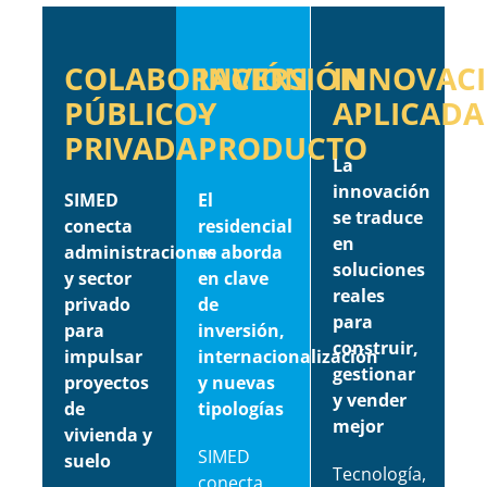
COLABORACIÓN
INVERSIÓN
INNOVAC
PÚBLICO-
Y
APLICADA
PRIVADA
PRODUCTO
La
innovación
SIMED
El
se traduce
conecta
residencial
en
administraciones
se aborda
soluciones
y sector
en clave
reales
privado
de
para
para
inversión,
construir,
impulsar
internacionalización
gestionar
proyectos
y nuevas
y vender
de
tipologías
mejor
vivienda y
SIMED
suelo
Tecnología,
conecta