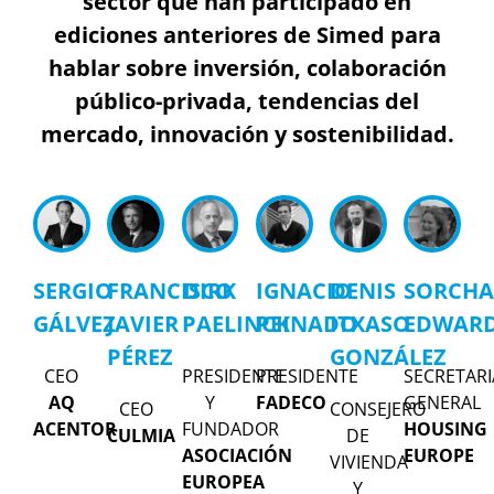
sector que han participado en
ediciones anteriores de Simed para
hablar sobre inversión, colaboración
público-privada, tendencias del
mercado, innovación y sostenibilidad.
SERGIO
FRANCISCO
DIRK
IGNACIO
DENIS
SORCH
GÁLVEZ
JAVIER
PAELINCK
PEINADO
ITXASO
EDWAR
PÉREZ
GONZÁLEZ
CEO
PRESIDENTE
PRESIDENTE
SECRETARI
AQ
Y
FADECO
GENERAL
CEO
CONSEJERO
ACENTOR
FUNDADOR
HOUSING
CULMIA
DE
ASOCIACIÓN
EUROPE
VIVIENDA
EUROPEA
Y