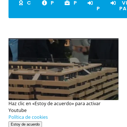
COLABORADORES
PARTICIPACIÓN
PARTICIPANTES
VISITANT
V
2026
2026
2026
PROFESIO
PA
Haz clic en «Estoy de acuerdo» para activar
Youtube
Política de cookies
Estoy de acuerdo