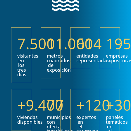
7.500
11.000
614
19
visitantes
metros
entidades
empresas
en
cuadrados
representadas
expositora
los
de
tres
exposición
días
+
9.400
77
+
120
+
3
viviendas
municipios
expertos
paneles
disponibles
con
en
temáticos
oferta
el
en