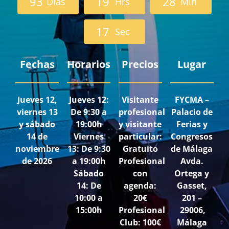
9
3
1
9
2
8
Días
Hrs
Min
1
5
Sec
Fechas
Horarios
Precios
Lugar
Jueves 12,
Jueves 12:
Visitante
FYCMA –
viernes 13
De 9:30 a
profesional
Palacio de
y sábado
19:00h
y visitante
Ferias y
14 de
Viernes
particular:
Congresos
noviembre
13: De 9:30
Gratuito
de Málaga
de 2026
a 19:00h
Profesional
Avda.
Sábado
con
Ortega y
14: De
agenda:
Gasset,
10:00 a
20€
201 –
15:00h
Profesional
29006,
Club: 100€
Málaga