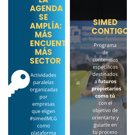
AGENDA
SE
SIMED
AMPLÍA:
CONTIGO
MÁS
ENCUENTROS,
Programa
MÁS
de
SECTOR
contenidos
específicos
destinados
Actividades
a
futuros
paralelas
propietarios
organizadas
como tú
por
con el
empresas
objetivo de
que eligen
orientarte y
#simedMLG
guiarte en
como
tu proceso
plataforma