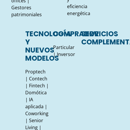
offices
|
eficiencia
Gestores
energética
patrimoniales
TECNOLOGÍA
COMPRADOR
SERVICIOS
Y
COMPLEMENT
Particular
NUEVOS
| Inversor
MODELOS
Proptech
|
Contech
| Fintech |
Domótica
| IA
aplicada |
Coworking
| Senior
Living |