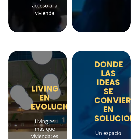
acceso a la
vivienda
DONDE
LAS
IDEAS
LIVING
SE
EN
CONVIERT
EVOLUCIÓN
EN
SOLUCION
Living es
más que
Un espacio
vivienda: es