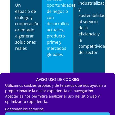
industrialización
Un
oportunidades
y
espacio de
de negocio
sostenibilidad
diálogo y
con
al servicio
cooperación
desarrollos
de la
orientado
actuales,
eficiencia y
a generar
producto
la
soluciones
prime y
competitividad
reales
mercados
del sector
globales
AVISO USO DE COOKIES
Utilizamos cookies propias y de terceros que nos ayudan a
proporcionarte la mejor experiencia de navegación.
Aceptarlas nos permitirá analizar el uso del sitio web y
optimizar tu experiencia.
Contenidos y
Gestionar los servicios