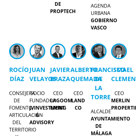
DE
AGENDA
PROPTECH
URBANA
GOBIERNO
VASCO
ROCÍO
JUAN
JAVIER
ALBERTO
FRANCISCO
ISMAEL
DÍAZ
VELAYOS
BRAZA
QUEMADA
DE
CLEMEN
LA
CONSEJERA
SOCIO
CEO
CEO
CEO
TORRE
DE
FUNDADOR
LAGOOM
LAND
MERLIN
FOMENTO,
JVINVESTMENT
LIVING
CO
PROPERTI
ALCALDE
ARTICULACIÓN
&
AYUNTAMIENTO
DEL
ADVISORY
DE
TERRITORIO
MÁLAGA