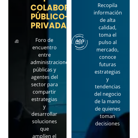
Recopila
COLABORACIÓN
información
PÚBLICO-
de alta
PRIVADA
calidad,
toma el
Foro de
pulso al
encuentro
mercado,
entre
conoce
administraciones
futuras
públicas y
estrategias
agentes del
y
sector para
tendencias
compartir
del negocio
estrategias
de la mano
y
de quienes
desarrollar
toman
soluciones
decisiones
que
amplíen el