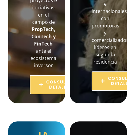
proyectos e
e
iniciativas
internacionales
en el
con
campo de
promotoras
PropTech,
y
ConTech y
comercializadoras
FinTech
líderes en
ante el
segunda
ecosistema
residencia
inversor
CONSULTA
CONSULTAR
DETALLES
DETALLES
LA