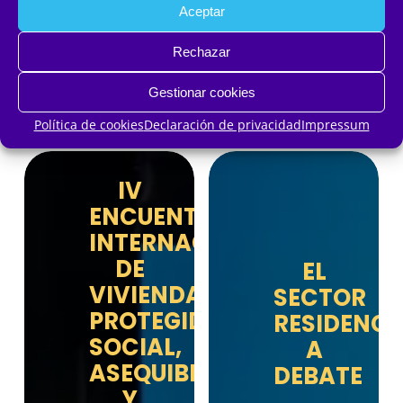
encuentros de
Aceptar
primer nivel
Rechazar
Gestionar cookies
Política de cookies
Declaración de privacidad
Impressum
IV
ENCUENTRO
INTERNACIONAL
DE
EL
VIVIENDA
SECTOR
PROTEGIDA,
RESIDENCI
SOCIAL,
A
ASEQUIBLE
DEBATE
Y