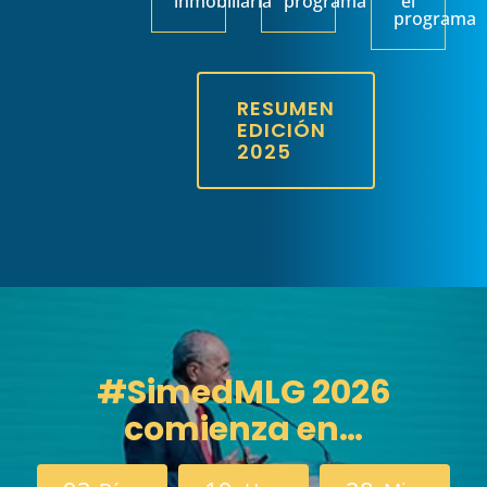
inmobiliaria
programa
el
programa
RESUMEN
EDICIÓN
2025
#SimedMLG 2026
comienza en…