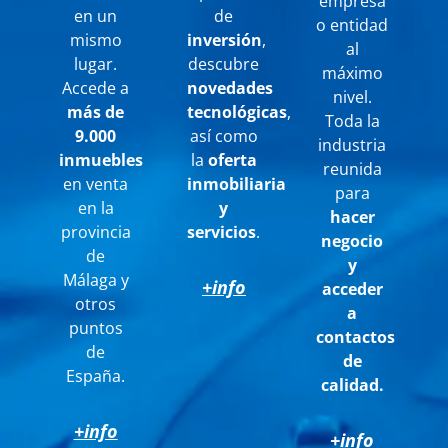
empresa
en un
de
o entidad
mismo
inversión
,
al
lugar.
descubre
máximo
Accede a
novedades
nivel.
más de
tecnológicas
,
Toda la
9.000
así como
industria
inmuebles
la
oferta
reunida
en venta
inmobiliaria
para
en la
y
hacer
provincia
servicios
.
negocio
de
y
Málaga y
+info
acceder
otros
a
puntos
contactos
de
de
España.
calidad.
+info
+info