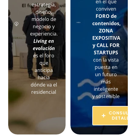
en el que
estrategia,
conviven
diseño,
FORO de
modelo de
contenidos,
negocio y
ZONA
experiencia.
EXPOSITIVA
Living en
y CALL FOR
evolución
STARTUPS
es
el foro
con la vista
que
puesta en
anticipa
un futuro
hacia
más
dónde va el
inteligente
residencial
y sostenible
CONSULTA
DETALLES