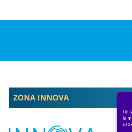
ZONA INNOVA
Util
la m
uso 