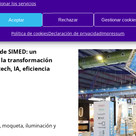
ionar los servicios
Aceptar
Rechazar
Gestionar cookie
en ventaja
Política de cookies
Declaración de privacidad
Impressum
 de SIMED: un
 la transformación
ech, IA, eficiencia
, moqueta, iluminación y