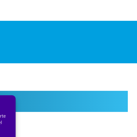
rte
el