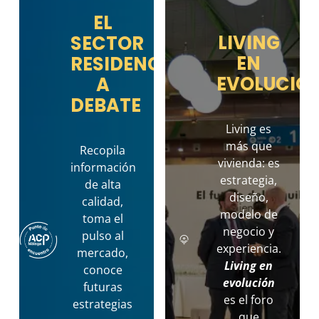
EL
LIVING
SECTOR
EN
RESIDENCIAL
EVOLUCIÓ
A
DEBATE
Living es
más que
Recopila
vivienda: es
información
estrategia,
de alta
diseño,
calidad,
modelo de
toma el
negocio y
pulso al
experiencia.
mercado,
Living en
conoce
evolución
futuras
es
el foro
estrategias
que