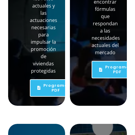
encontrar
actuales y
fórmulas
las
que
actuaciones
respondan
necesarias
a las
para
necesidades
impulsar la
actuales del
promoción
mercado
de
viviendas
Programa
protegidas
PDF
Programa
PDF