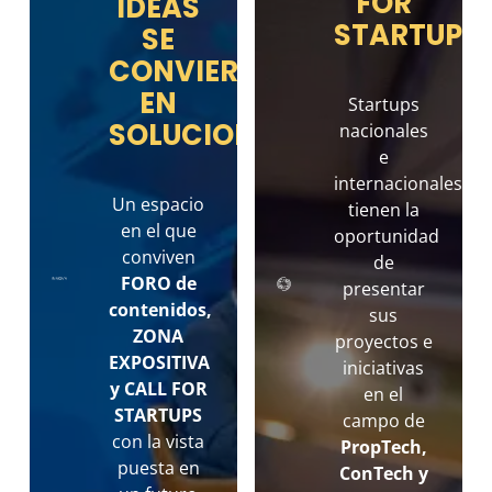
FOR
IDEAS
STARTUPS
SE
CONVIERTEN
EN
Startups
SOLUCIONES
nacionales
e
internacionales
Un espacio
tienen la
en el que
oportunidad
conviven
de
FORO de
presentar
contenidos,
sus
ZONA
proyectos e
EXPOSITIVA
iniciativas
y CALL FOR
en el
STARTUPS
campo de
con la vista
PropTech,
puesta en
ConTech y