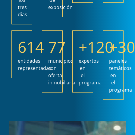
los
de
tres
exposición
días
614
77
+
120
+
3
entidades
municipios
expertos
paneles
representadas
con
en
temáticos
oferta
el
en
inmobiliaria
programa
el
programa