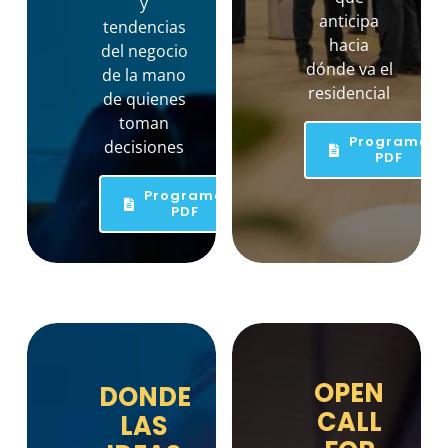
y
anticipa
tendencias
hacia
del negocio
dónde va el
de la mano
residencial
de quienes
toman
Programa
decisiones
PDF
Programa
PDF
OPEN
DONDE
CALL
LAS