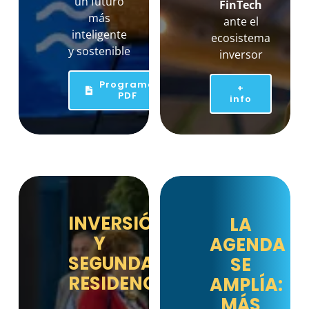
un futuro
FinTech
más
ante el
inteligente
ecosistema
y sostenible
inversor
Programa
+
PDF
info
INVERSIÓN
LA
Y
AGENDA
SEGUNDA
SE
RESIDENCIA
AMPLÍA:
MÁS