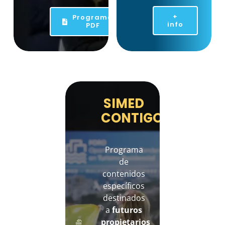
+
Programa
info
PDF
SIMED
CONTIGO
Programa
de
contenidos
específicos
destinados
a
futuros
propietarios