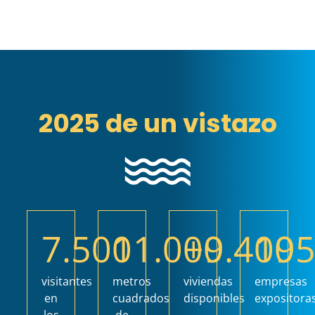
2025 de un vistazo
7.500
11.000
+
9.400
19
visitantes
metros
viviendas
empresas
en
cuadrados
disponibles
expositora