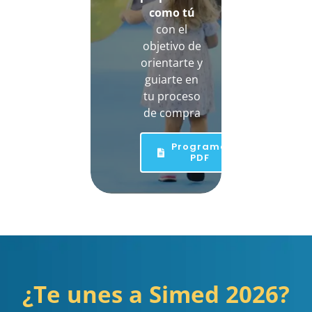
como tú
con el
objetivo de
orientarte y
guiarte en
tu proceso
de compra
Programa
PDF
¿Te unes a Simed 2026?