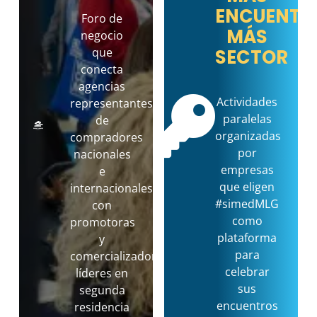
ENCUENTR
Foro de
MÁS
negocio
que
SECTOR
conecta
agencias
Actividades
representantes
paralelas
de
organizadas
compradores
por
nacionales
empresas
e
que eligen
internacionales
#simedMLG
con
como
promotoras
plataforma
y
para
comercializadoras
celebrar
líderes en
sus
segunda
encuentros
residencia