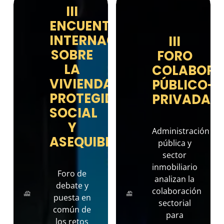
III
ENCUENTRO
INTERNACIONAL
III
SOBRE
FORO
LA
COLABORA
VIVIENDA
PÚBLICO-
PROTEGIDA,
PRIVADA
SOCIAL
Y
Administración
ASEQUIBLE
pública y
sector
inmobiliario
Foro de
analizan la
debate y
colaboración
puesta en
sectorial
común de
para
los retos