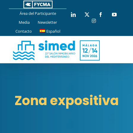
Saltar
al
Área del Participante
LinkedIn
X
Facebook
YouTub
contenido
Instagram
Media
Newsletter
Contacto
Español
Zona expositiva