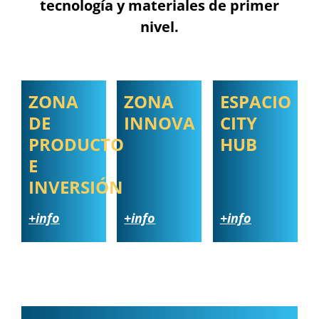
tecnología y materiales de primer
nivel.
ZONA
ZONA
ESPACIO
DE
INNOVA
CITY
PRODUCTO
HUB
E
INVERSIÓN
+info
+info
+info