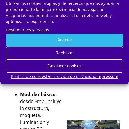
sector a través de
Utilizamos cookies propias y de terceros que nos ayudan a
proptech, contech,
proporcionarte la mejor experiencia de navegación.
Aceptarlas nos permitirá analizar el uso del sitio web y
fintech, IA,
optimizar tu experiencia.
eficiencia
Gestionar los servicios
energética y
Aceptar
sostenibilidad.
Rechazar
Opciones de Stand
Gestionar cookies
Contamos con 3
Política de cookies
Declaración de privacidad
Impressum
opciones de stand:
Modular básico:
desde 6m2. Incluye
la estructura,
moqueta,
iluminación y
seguro RC.