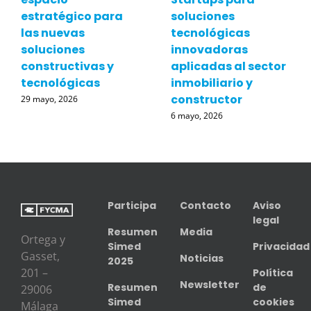
estratégico para
soluciones
las nuevas
tecnológicas
soluciones
innovadoras
constructivas y
aplicadas al sector
tecnológicas
inmobiliario y
constructor
29 mayo, 2026
6 mayo, 2026
Participa
Contacto
Aviso
legal
Resumen
Media
Ortega y
Simed
Privacidad
Gasset,
Noticias
2025
201 –
Política
Newsletter
Resumen
de
29006
Simed
cookies
Málaga