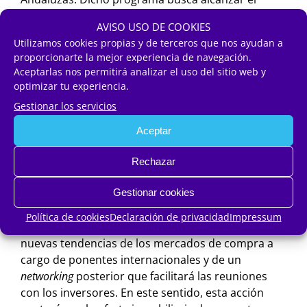
cumplimiento de los objetivos de expansión
AVISO USO DE COOKIES
internacional con la captación de potenciales
Utilizamos cookies propias y de terceros que nos ayudan a
participantes de otros países. El encuentro, que en
proporcionarte la mejor experiencia de navegación.
convocatorias previas ha atraído a mercados
Aceptarlas nos permitirá analizar el uso del sitio web y
internacionales con gran potencial de compra
optimizar tu experiencia.
como Reino Unido, Alemania, Bélgica, Suiza,
Gestionar los servicios
Austria, Polonia, Dinamarca, Suecia, Kazajistán o
Estados Unidos, se adhiere así al programa
Aceptar
profesional del salón que ofrecerá espacios y
Rechazar
actividades para generar nuevas oportunidades de
negocio y
networking.
Gestionar cookies
Cabe destacar que la iniciativa será canalizada a
Política de cookies
Declaración de privacidad
Impressum
través de un foro que abordará las necesidades y
nuevas tendencias de los mercados de compra a
cargo de ponentes internacionales y de un
networking
posterior que facilitará las reuniones
con los inversores. En este sentido, esta acción