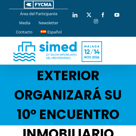
Saltar
al
AGENCIA
Área del Participante
LinkedIn
X
Facebook
YouTub
contenido
Instagram
Media
Newsletter
ANDALUZA DE
Contacto
Español
PROMOCIÓN
EXTERIOR
ORGANIZARÁ SU
10º ENCUENTRO
INMOBILIARIO