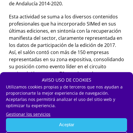
de Andalucía 2014-2020.
Esta actividad se suma a los diversos contenidos
profesionales que ha incorporado SIMed en sus
últimas ediciones, en sintonía con la recuperación
manifiesta del sector, claramente representada en
los datos de participación de la edición de 2017.
Así, el salón contó con más de 150 empresas
representadas en su zona expositiva, consolidando
su posición como evento líder en el circuito
nacional. Al menos un 70 por ciento de estas
AVISO USO DE COOKIES
empresas cerraron alguna operación, tanto de
Utilizamos cookies propias y de terceros que nos ayudan a
manera directa como en el semestre posterior.
proporcionarte la mejor experiencia de navegación.
Aceptarlas nos permitirá analizar el uso del sitio web y
A tenor del ritmo de comercialización de espacio
optimizar tu experiencia.
actual, que ya ha equiparado al del cierre del
Gestionar los servicios
pasado año, la organización prevé, al menos,
duplicar la superficie expositiva, que alcanzará los
Aceptar
9.000 metros cuadrados. Junto a ello, trabaja ya en