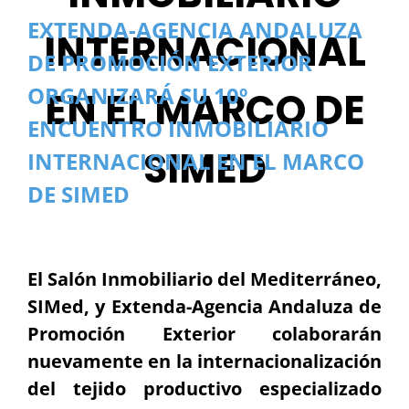
EXTENDA-AGENCIA ANDALUZA
INTERNACIONAL
DE PROMOCIÓN EXTERIOR
ORGANIZARÁ SU 10º
EN EL MARCO DE
ENCUENTRO INMOBILIARIO
SIMED
INTERNACIONAL EN EL MARCO
DE SIMED
El Salón Inmobiliario del Mediterráneo,
SIMed, y Extenda-Agencia Andaluza de
Promoción Exterior colaborarán
nuevamente en la internacionalización
del tejido productivo especializado