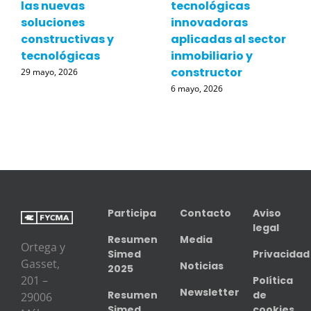
las nuevas
tecnológicas
soluciones
innovadoras
constructivas y
aplicadas al sector
tecnológicas
inmobiliario y
constructor
29 mayo, 2026
6 mayo, 2026
Participa
Contacto
Aviso
legal
Resumen
Media
Ortega y
Simed
Privacidad
Gasset,
Noticias
2025
201 –
Política
Newsletter
Resumen
de
29006
Simed
cookies