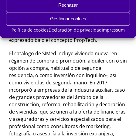
un programa de actividades profesionales que
Rechazar
abordará contenidos relacionados con la
construcción sostenible y las oportunidades de la
Gestionar cookies
transformación digital en el ámbito de la
Política de cookies
Declaración de privacidad
Impressum
arquitectura, la construcción o el diseño,
expresado bajo el concepto PropTech.
El catálogo de SIMed incluye vivienda nueva -en
régimen de compra o promoción, alquiler con o sin
opción a compra, habitual o de segunda
residencia, o como inversión con inquilino-, así
como viviendas de segunda mano. En 2017
incorporó a empresas de la industria auxiliar, caso
de grandes proveedores del ámbito de la
construcción, reforma, rehabilitación y decoración
de viviendas, que se unen a la oferta de financieras
y aseguradoras y servicios especializados para el
profesional como consultoras de marketing,
fotografía o asesoría a la inversión extranjera,