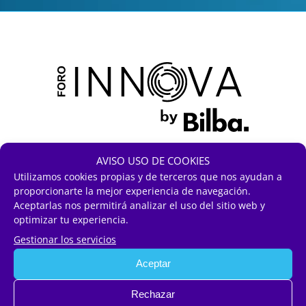
AVISO USO DE COOKIES
Un foro que reúne a líderes del sector,
Utilizamos cookies propias y de terceros que nos ayudan a
proporcionarte la mejor experiencia de navegación.
expertos en innovación y
Aceptarlas nos permitirá analizar el uso del sitio web y
representantes públicos para abordar
optimizar tu experiencia.
cómo las nuevas tecnologías están
Gestionar los servicios
redefiniendo el presente y el futuro
Aceptar
del mercado inmobiliario y la
Rechazar
construcción.