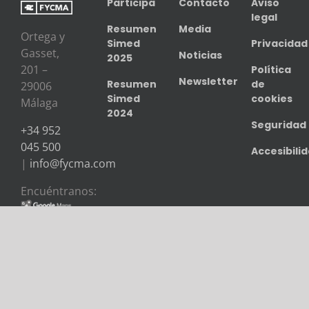
Participa
Contacto
Aviso
legal
Resumen
Media
Ortega y
Simed
Privacidad
Gasset,
Noticias
2025
201 –
Política
Newsletter
Resumen
de
29006
Simed
cookies
Málaga
2024
Seguridad
+34 952
045 500
Accesibili
|
info@fycma.com
Encuéntranos:
Copyright
2026 FYCMA | All rights reserved | Powered by
FYCMA