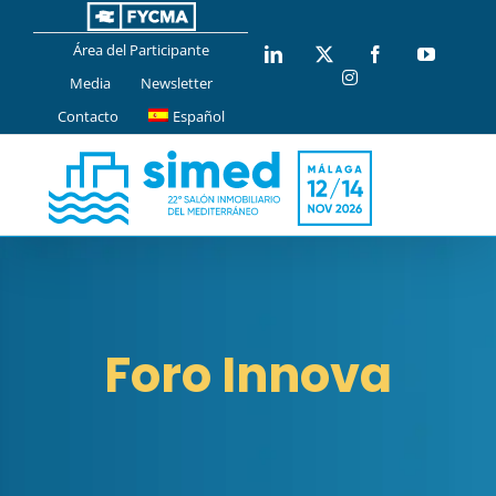
Saltar
al
Área del Participante
LinkedIn
X
Facebook
YouTub
contenido
Instagram
Media
Newsletter
Contacto
Español
Foro Innova