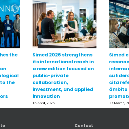
hes the
Simed 2026 strengthens
Simed c
its international reach in
reconoc
 on
a new edition focused on
internac
ological
public-private
su lide
to the
collaboration,
cita ref
investment, and applied
ámbito 
ors
innovation
promot
16 April, 2026
13 March, 2
ate
Contact