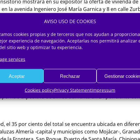
Consistorio mostrará en su expositor la oferta de vivienda 
 en la avenida Ingeniero José María Garnica y 8 en calle Zu
idad mediante iniciativa público-privada, 20 en calle Mendi
AVISO USO DE COOKIES
izamos cookies propias y de terceros que nos ayudan a proporciona
n conocer a través de una visita inmersiva cómo serán las f
ejor experiencia de navegación. Aceptarlas nos permitirá analizar 
strito Zeta y Lagunillas; zonas claves en los que la promot
del sitio web y optimizar tu experiencia.
promoción de VPO con 530 viviendas protegidas en régimen de
ge services
os 511 y los 611 euros.
s de hasta 17.000 euros, sorteos y promociones exclusivas
Aceptar
Rechazar
Gestionar cookie
 proveedores de casas industrializadas, y complementarios
mientas como maquetas, vídeos y visitas inmersivas para me
Cookies policy
Privacy Statement
Impressum
uperficie expositiva de Simed aumenta un 24 por ciento con
ed, el 35 por ciento del total se encuentra ubicada en difer
daluzas Almería -capital y municipios como Mojácar-, Granad
e la Frontera, San Roque, Puerto de Santa María, Chipiona o