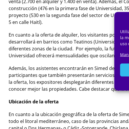
venta (2.700 en alquiler y 1.400 en venta). Además, el 
construcción (476 en la primera fase de Universidad, 35
proyecto (530 en la segunda fase del sector de Univers
5 en calle Haití).
Util
En cuanto a la oferta de alquiler, los visitantes podrá
la m
desarrollará en barrios como Teatinos (Universidad), Di
uso 
diferentes zonas de la ciudad. Por ejemplo, la futura 
Mana
Universidad ofrecerá mensualidades que oscilan entre l
Además, los asistentes encontrarán en Simed descuento
participantes que también presentarán servicios, como
la oferta, los expositores desplegarán diferentes herra
conocer mejor las propiedades. Cabe destacar que la s
Ubicación de la oferta
En cuanto a la ubicación geográfica de la oferta de Sim
todo el litoral mediterráneo, caso de las provincias an
capital o Dos Hermanas- o Cádiz -Sotogrande, Chiclana d