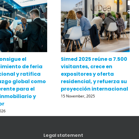
onsigue el
Simed 2025 reúne a 7.500
imiento de feria
visitantes, crece en
ional y ratifica
expositores y oferta
razgo global como
residencial, y refuerza su
erente para el
proyección internacional
inmobiliario y
15 November, 2025
or
026
Legal statement