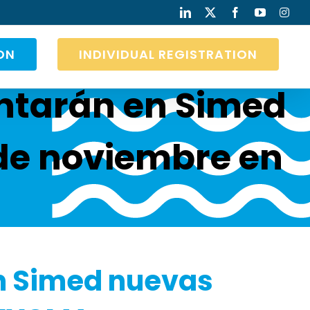
LinkedIn
X
Facebook
YouTube
Inst
ON
INDIVIDUAL REGISTRATION
entarán en Simed
 de noviembre en
en Simed nuevas