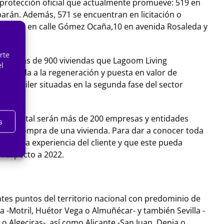
de protección oficial que actualmente promueve: 519 en
rbarán. Además, 571 se encuentran en licitación o
zábal, 16 en calle Gómez Ocaña,10 en avenida Rosaleda y
rte
uturas más de 900 viviendas que Lagoom Living
el
ora ayuda a la regeneración y puesta en valor de
 alquiler situadas en la segunda fase del sector
. En total serán más de 200 empresas y entidades
s
 a la compra de una vivienda. Para dar a conocer toda
jorar la experiencia del cliente y que este pueda
 respecto a 2022.
entes puntos del territorio nacional con predominio de
a -Motril, Huétor Vega o Almuñécar- y también Sevilla -
 Algeciras-, así como Alicante -San Juan, Denia o