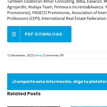
También colaboran Almar Consulting, Bilba, Exxacon, Me
Agrojardín, Atalaya Team, Finnova e Increnta&Avanza. Y,
Promotores), FADECO Promotores, Association of Intern
Professions (CEPI), International Real Estate Federation 
PDF DOWNLOAD
on
12 November, 2023
|
News
|
Comments Off
Promotoras
e
inmobiliarias
presentarán
en
¡Comparte esta información, elige tu platafo
Simed
nuevas
promociones,
Related Posts
del
16
al
18