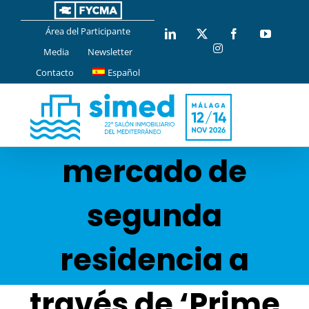
Saltar
al
Área del Participante
LinkedIn
X
Facebook
YouTub
contenido
Instagram
Media
Newsletter
SIMED 2021
Contacto
Español
impulsará el
mercado de
segunda
residencia a
través de ‘Prime