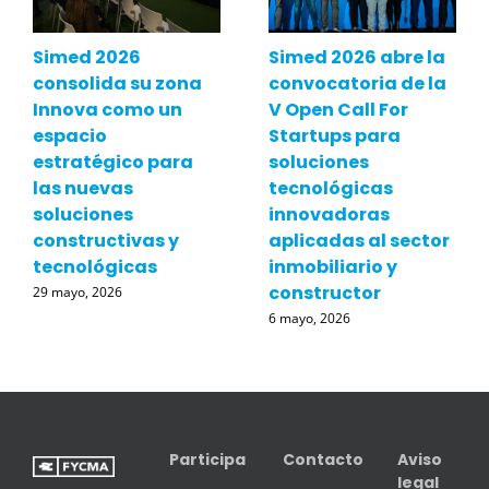
Simed 2026
Simed 2026 abre la
consolida su zona
convocatoria de la
Innova como un
V Open Call For
espacio
Startups para
estratégico para
soluciones
las nuevas
tecnológicas
soluciones
innovadoras
constructivas y
aplicadas al sector
tecnológicas
inmobiliario y
constructor
29 mayo, 2026
6 mayo, 2026
Participa
Contacto
Aviso
legal