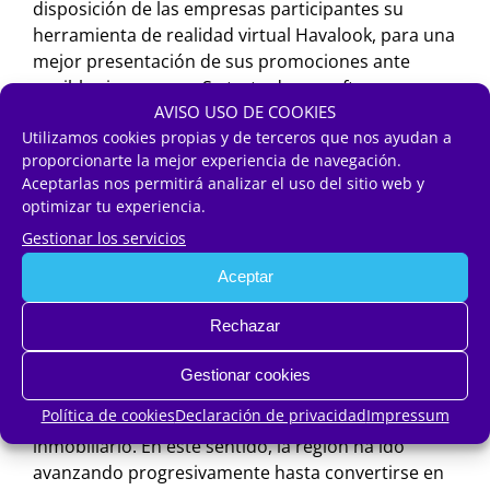
disposición de las empresas participantes su
herramienta de realidad virtual Havalook, para una
mejor presentación de sus promociones ante
posibles inversores. Se trata de un software para
AVISO USO DE COOKIES
asistir a comerciales y clientes en la exhibición de
Utilizamos cookies propias y de terceros que nos ayudan a
viviendas que combina los conceptos de piso
proporcionarte la mejor experiencia de navegación.
piloto virtual y de oficina de venta online,
Aceptarlas nos permitirá analizar el uso del sitio web y
permitiendo a los potenciales compradores
optimizar tu experiencia.
recorrer una vivienda construida en 3D.
Gestionar los servicios
Epicentro de inversión inmobiliaria
Aceptar
La costa andaluza se ha posicionado como uno de
Rechazar
los epicentros de inversión inmobiliaria más
dinámicos del sur de Europa. Este logro ha sido
Gestionar cookies
posible gracias a la alta calidad de la
Política de cookies
Declaración de privacidad
Impressum
infraestructura desarrollada en el mercado
inmobiliario. En este sentido, la región ha ido
avanzando progresivamente hasta convertirse en