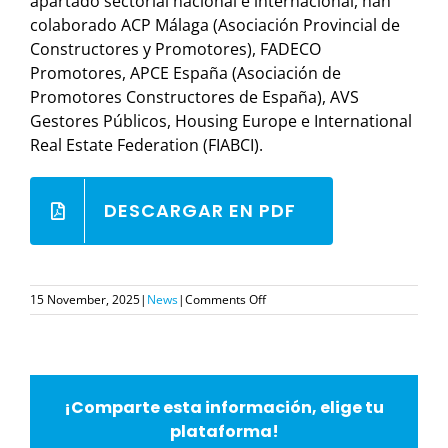
apartado sectorial nacional e internacional, han
colaborado ACP Málaga (Asociación Provincial de
Constructores y Promotores), FADECO
Promotores, APCE España (Asociación de
Promotores Constructores de España), AVS
Gestores Públicos, Housing Europe e International
Real Estate Federation (FIABCI).
DESCARGAR EN PDF
on
15 November, 2025
|
News
|
Comments Off
Simed
2025
reúne
a
7.500
¡Comparte esta información, elige tu
visitantes,
crece
plataforma!
en