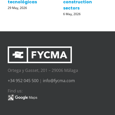
tecnológicas
construction
sectors
29 May, 2026
6 May, 2026
Ortega y Gasset, 201 – 29006 Málaga
+34 952 045 500
|
info@fycma.com
Find us: