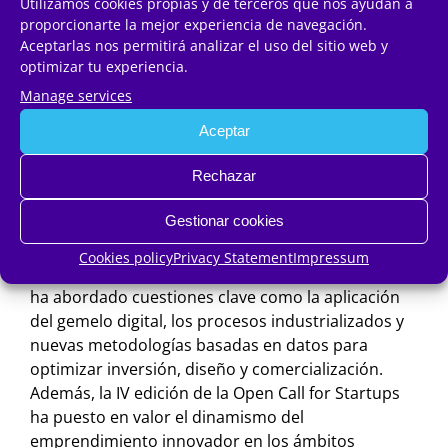
Utilizamos cookies propias y de terceros que nos ayudan a
expositivo City Hub, por su parte, ha mostrado
proporcionarte la mejor experiencia de navegación.
proyectos urbanos y residenciales impulsados por
Aceptarlas nos permitirá analizar el uso del sitio web y
organismos públicos, incorporando iniciativas
optimizar tu experiencia.
vinculadas a planificación urbana, regeneración y
Manage services
desarrollo de vivienda asequible.
Aceptar
La Zona Innova ha reunido soluciones tecnológicas
y sostenibles en ámbitos como la construcción
Rechazar
industrializada, la rehabilitación eficiente, la
Gestionar cookies
digitalización, la inteligencia artificial aplicada, la
eficiencia energética y los modelos de construcción
Cookies policy
Privacy Statement
Impressum
avanzada. En este marco, el Foro Innova by Bilba
ha abordado cuestiones clave como la aplicación
del gemelo digital, los procesos industrializados y
nuevas metodologías basadas en datos para
optimizar inversión, diseño y comercialización.
Además, la IV edición de la Open Call for Startups
ha puesto en valor el dinamismo del
emprendimiento innovador en los ámbitos