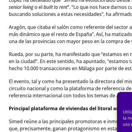
López ha detallado que “Simed ha evolucionado desde s
senior living
o el
built to rent
”. “Lo que nos hace darnos c
buscando soluciones a estas necesidades”, ha afirmado
Aragón, que citaba el salón como referente del sector a
más dinámico que el resto de España”. Así, ha matizado
una de las provincias con mayor peso en la compra de v
Rueda, por su parte, ha manifestado que “estamos en 
en la ciudad”. En este sentido, ha apuntado, “estamos
hecho 10.000 transacciones en Málaga por parte de este
El evento, tal y como ha presentado la directora del m
circuito nacional y como la plataforma de referencia d
referencia internacional con todos los temas de actual
Principal plataforma de viviendas del litoral andalu
Util
la m
Simed reúne a las principales promotoras e inmobiliar
uso 
que, precisamente, ganan protagonismo en esta edición