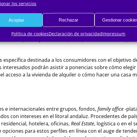
mplia presencia de oferta de segunda residencia y también d
ionar los servicios
enominado nómada digital- y relacionados directamente con 
ciento se encuentra fuera de la provincia de Málaga, caso de
Aceptar
Rechazar
Gestionar cookie
Política de cookies
Declaración de privacidad
Impressum
 de 170 empresas y entidades participantes también se podrá
s específica destinada a los consumidores con el objetivo d
s interesados podrán asistir a ponencias sobre cómo elegir
el acceso a la vivienda de alquiler o cómo hacer una casa má
s e internacionales entre grupos, fondos,
family office
-plat
dos con intereses en el litoral andaluz. Procedentes de paí
residencial, hotelera, oficinas,
Real Estate
, logística o en e
e opciones para estos perfiles en línea con el auge de tenden