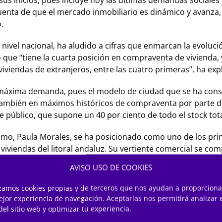
us inicios, pues incluye hoy las últimas demandas sociale
uenta de que el mercado inmobiliario es dinámico y avanza,
.
 nivel nacional, ha aludido a cifras que enmarcan la evoluci
 que “tiene la cuarta posición en compraventa de vivienda,
iviendas de extranjeros, entre las cuatro primeras”, ha exp
máxima demanda, pues el modelo de ciudad que se ha const
 también en máximos históricos de compraventa por parte de
 público, que supone un 40 por ciento de todo el stock tota
ismo, Paula Morales, se ha posicionado como uno de los prin
e viviendas del litoral andaluz. Su vertiente comercial se 
idad del
Real Estate
.
AVISO USO DE COOKIES
z
izamos cookies propias y de terceros que nos ayudan a proporciona
ejor experiencia de navegación. Aceptarlas nos permitirá analizar 
ias del ámbito nacional con una oferta de gran calidad que
del sitio web y optimizar tu experiencia.
. Así, el salón congregará una oferta estimada de más 11.0