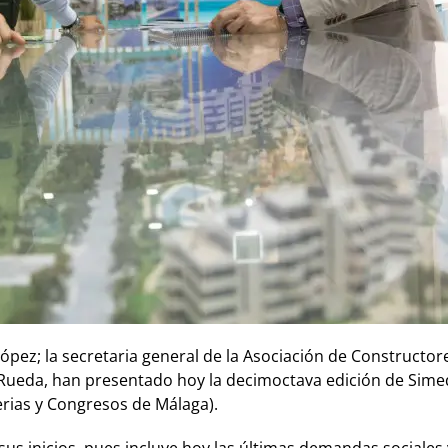
 López; la secretaria general de la Asociación de Construct
os Rueda, han presentado hoy la decimoctava edición de Sime
erias y Congresos de Málaga).