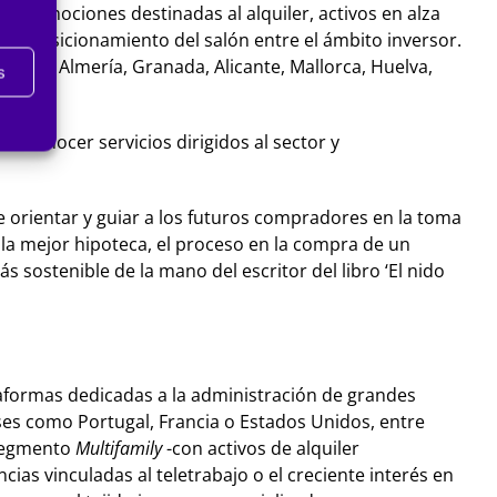
e promociones destinadas al alquiler, activos en alza
el posicionamiento del salón entre el ámbito inversor.
 Cádiz, Almería, Granada, Alicante, Mallorca, Huelva,
s
n conocer servicios dirigidos al sector y
e orientar y guiar a los futuros compradores en la toma
 la mejor hipoteca, el proceso en la compra de un
s sostenible de la mano del escritor del libro ‘El nido
aformas dedicadas a la administración de grandes
ses como Portugal, Francia o Estados Unidos, entre
l segmento
Multifamily
-con activos de alquiler
cias vinculadas al teletrabajo o el creciente interés en