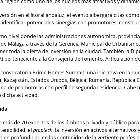
la región como uno de los núcleos más atractivos y dinámico
rsión en el litoral andaluz, el evento albergará citas como 
identificar potenciales sinergias con promotores, construc
nivel donde las administraciones autonómica, provincial y
de Málaga a través de la Gerencia Municipal de Urbanismo, O
ner toda la oferta de inversión en la ciudad. También la Dip
) perteneciente a la Consejería de Fomento, Articulación del
la convocatoria Prime Homes Summit, una iniciativa en la q
, Kazajistán, Estados Unidos, Bélgica, Rumanía, República C
a de promotoras con perfil de segunda residencia. Cabe m
 dicha actividad.
ada
de más de 70 expertos de los ámbitos privado y público para 
tenibilidad, el
proptech
, la inversión en activos alternativo
 en profundidad en los contenidos de la vertiente profesio