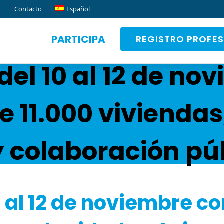
r
Contacto
Español
PARTICIPA
REGISTRO PROFE
del 10 al 12 de no
e 11.000 vivienda
y colaboración p
 al 12 de noviembre c