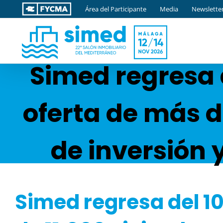
Saltar
Área del Participante
Media
Newslette
al
contenido
Simed regresa 
oferta de más d
de inversión 
Simed regresa del 10