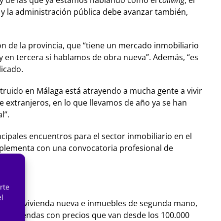
s y de las que ya estamos hablando como el
coliving
, el
 y la administración pública debe avanzar también,
ón de la provincia, que “tiene un mercado inmobiliario
 y en tercera si hablamos de obra nueva”. Además, “es
licado.
ruido en Málaga está atrayendo a mucha gente a vivir
 extranjeros, en lo que llevamos de año ya se han
l”.
cipales encuentros para el sector inmobiliario en el
complementa con una convocatoria profesional de
rte
el
 incluye vivienda nueva e inmuebles de segunda mano,
00 viviendas con precios que van desde los 100.000