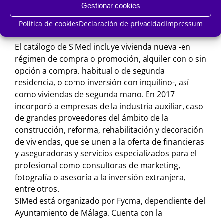
internacionales y representantes de instituciones
Gestionar cookies
financieras de más de más de un centenar de
Política de cookies
Declaración de privacidad
Impressum
países.
El catálogo de SIMed incluye vivienda nueva -en
régimen de compra o promoción, alquiler con o sin
opción a compra, habitual o de segunda
residencia, o como inversión con inquilino-, así
como viviendas de segunda mano. En 2017
incorporó a empresas de la industria auxiliar, caso
de grandes proveedores del ámbito de la
construcción, reforma, rehabilitación y decoración
de viviendas, que se unen a la oferta de financieras
y aseguradoras y servicios especializados para el
profesional como consultoras de marketing,
fotografía o asesoría a la inversión extranjera,
entre otros.
SIMed está organizado por Fycma, dependiente del
Ayuntamiento de Málaga. Cuenta con la