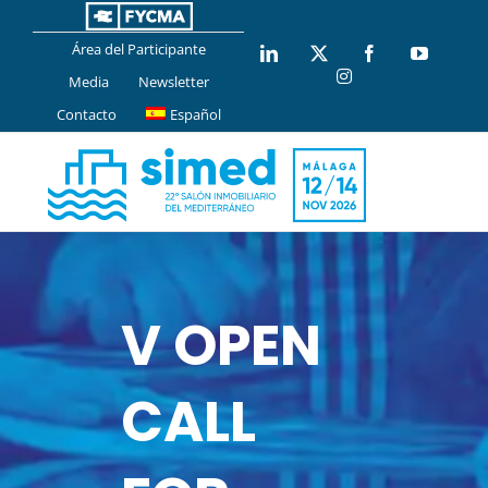
Saltar
al
Área del Participante
LinkedIn
X
Facebook
YouTub
contenido
Instagram
Media
Newsletter
Contacto
Español
V OPEN
CALL