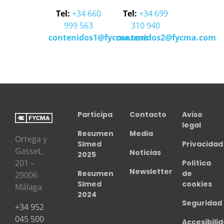
Tel:
+34 660
Tel:
+34 699
999 563
310 940
contenidos1@fycma.com
contenidos2@fycma.com
Participa
Contacto
Aviso
legal
Resumen
Media
Ortega y
Simed
Privacidad
Gasset,
Noticias
2025
201 –
Política
Newsletter
Resumen
de
29006
Simed
cookies
Málaga
2024
Seguridad
+34 952
045 500
Accesibili