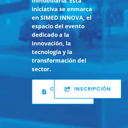
inmobiliaria. Esta
iniciativa se enmarca
en
SIMED INNOVA
, el
espacio del evento
dedicado a la
innovación, la
tecnología y la
transformación del
sector.
CONSULTAR
INSCRIPCIÓN
BASES