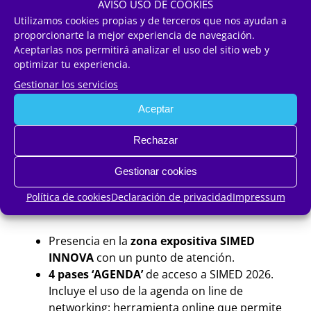
AVISO USO DE COOKIES
continuidad
Utilizamos cookies propias y de terceros que nos ayudan a
del
proporcionarte la mejor experiencia de navegación.
proyecto.
Aceptarlas nos permitirá analizar el uso del sitio web y
optimizar tu experiencia.
Gestionar los servicios
Aceptar
Más beneficios para las
Rechazar
startups participantes
Gestionar cookies
BENEFICIOS PARA LAS 10 STARTUPS
Política de cookies
Declaración de privacidad
Impressum
SELECCIONADAS:
Presencia en la
zona expositiva SIMED
INNOVA
con un punto de atención.
4 pases ‘AGENDA’
de acceso a SIMED 2026.
Incluye el uso de la agenda on line de
networking: herramienta online que permite