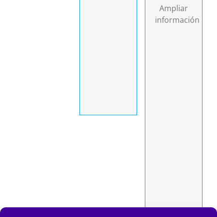
potenciales
ganadora
Ampliar
socios e
–
información
inversores
Inclusión
en el
en la web
marco del
de SIMED
evento.
como
-
startup
Presentación
ganadora
de 5
minutos
en el
programa
de
contenidos,
para
compartir
la
experiencia
vivida y