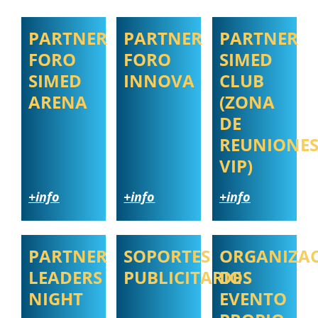
PARTNER
PARTNER
PARTNER
FORO
FORO
SIMED
SIMED
INNOVA
CLUB
ARENA
(ZONA
DE
REUNIONE
VIP)
+info
+info
+info
PARTNER
SOPORTES
ORGANIZA
LEADERS
PUBLICITARIOS
DE
NIGHT
EVENTO