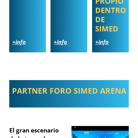
PROPIO
DENTRO
DE
SIMED
+info
+info
+info
PARTNER FORO SIMED ARENA
El gran escenario