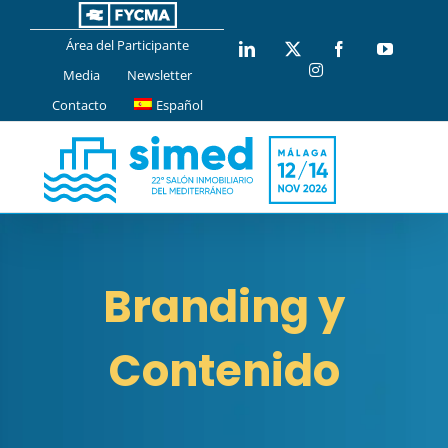
Saltar
al
Área del Participante
LinkedIn
X
Facebook
YouTub
contenido
Instagram
Media
Newsletter
Contacto
Español
Branding y
Contenido