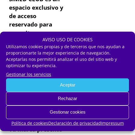
espacio exclusivo y
de acceso
reservado para
expositores,
AVISO USO DE COOKIES
participantes VIP y
Utilizamos cookies propias y de terceros que nos ayudan a
ponentes de Simed.
proporcionarte la mejor experiencia de navegación.
Aceptarlas nos permitirá analizar el uso del sitio web y
Un lugar exclusivo
optimizar tu experiencia.
para encuentros
Gestionar los servicios
estratégicos,
Aceptar
generación de
alianzas y
Rechazar
networking de alto
Gestionar cookies
nivel.
Política de cookies
Declaración de privacidad
Impressum
Tu marca presente